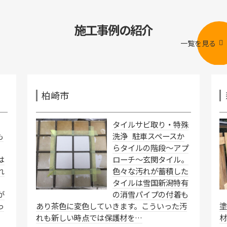
施工事例の紹介
一覧を見る
柏崎市
れ
タイルサビ取り・特殊
も
洗浄 駐車スペースか
らタイルの階段～アプ
は
ローチ～玄関タイル。
れ
色々な汚れが蓄積した
タイルは雪国新潟特有
が
の消雪パイプの付着も
っ
あり茶色に変色していきます。こういった汚
れも新しい時点では保護材を…