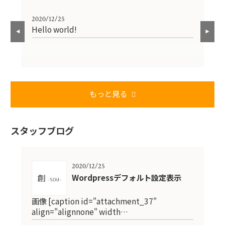
2020/12/25
202
Hello world!
W
もっと見る
スタッフブログ
2020/12/25
Wordpressデフォルト設定表示
画像 [caption id="attachment_37"
align="alignnone" width…